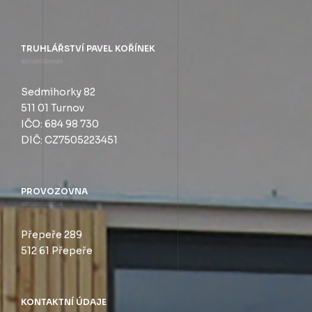
TRUHLÁŘSTVÍ PAVEL KOŘÍNEK
Sedmihorky 82
511 01 Turnov
IČO: 684 98 730
DIČ: CZ7505223451
PROVOZOVNA
Přepeře 289
512 61 Přepeře
KONTAKTNÍ ÚDAJE