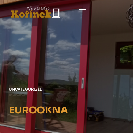
DOMŮ
OKNA A DVEŘE
SCHODY A SCHODIŠTĚ
EUROOKNA SOFTLINE
SERVIS A PÉČE
EURODVEŘE SOFTLINE
INTERIÉROVÉ STÍNĚNÍ
UNCATEGORIZED
ŠPALETOVÁ A KASTLOVÁ OKNA
NEZÁVAZNÁ POPTÁVKA
INTERIÉROVÉ DVEŘE
EUROOKNA
KONTAKT
TRUHLÁŘSKÉ DOPLŇKY