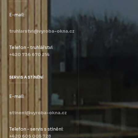
E-mail:
truhlarstvi@vyroba-okna.cz
Telefon - truhlářství:
+420 736 670 214
SERVIS A STÍNĚNÍ
E-mail:
stineni@vyroba-okna.cz
Telefon - servis s stínění:
+420 605 005 728